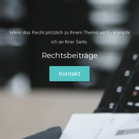
Wenn das Recht plötzlich zu Ihrem Thema wird – kämpfe
ich an Ihrer Seite.
Rechtsbeiträge
Kontakt