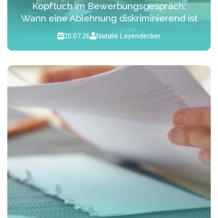
Kopftuch im Bewerbungsgespräch:
Wann eine Ablehnung diskriminierend ist
20.07.26
Natalie Leyendecker